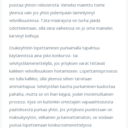
poistaa yhtiön rekisteristä. Viimeksi mainittu toimii
yleensä vain jos yhtiö pidempään laiminlyönyt
velvollisuutensa. Tätä määräystä on turha jäädä
odottelemaan, sillä siinä vaiheessa on jo oma mainekin
kärsinyt kolhuja.
Osakeyhtiön lopettaminen purkamalla tapahtuu
käytännössä aina joko konkurssi- tai
selvitystilamenettelyllä, jos yrityksen varat riittävät
kaikkien velvollisuuksien hoitamiseen. Lopettamisprosessi
voi tulla kalliiksi, sillä yleensä siihen tarvitaan
ammattiapua. Selvitystilan kautta purkaminen kuulostaa
pahalta, mutta se on ihan käypä, joskin monimutkainen
prosessi. Kyse on kuitenkin omistajien vapaaehtoisesta
päätöksestä purkaa yhtiö. Jos yrityksesi puolestaan on
maksukyvytön, velkainen ja kannattamaton, se voidaan
joutua lopettamaan konkurssimenettelyssä