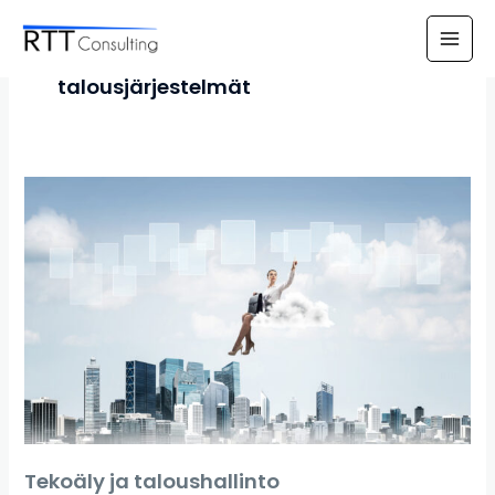
Siirry
Main
sisältöön
Men
talousjärjestelmät
Tekoäly
ja
taloushallinto
Tekoäly ja taloushallinto